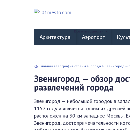
Всё о путешествиях
Архитектура
Аэропорт
Куль
Главная
>
География страны
>
Города
>
Звенигород — 
Звенигород — обзор до
развлечений города
Звенигород — небольшой городок в запад
1152 году и является одним из древнейши
расположен на 30 км западнее Москвы. Е
Звенигород, достопримечательности кот