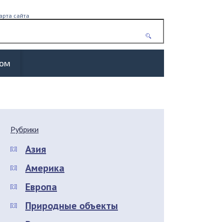
арта сайта
жом
Рубрики
Азия
Америка
Европа
Природные объекты