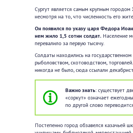
Сургут является самым крупным городом 
несмотря на то, что численность его жит
Он появился по указу царя Федора Иоанн
нем жило 1,5 сотни солдат.
Население ме
перевалило за первую тысячу.
Солдаты находились на государственном 
рыболовством, скотоводством, торговлей.
никогда не было, сюда ссылали декабрист
Важно знать
: существует дв
«соркут» означает ежегодны
по другой слово переводитс
Постепенно город обзавелся казачьей ш
училищами, библиотекой, метеостанцией. 