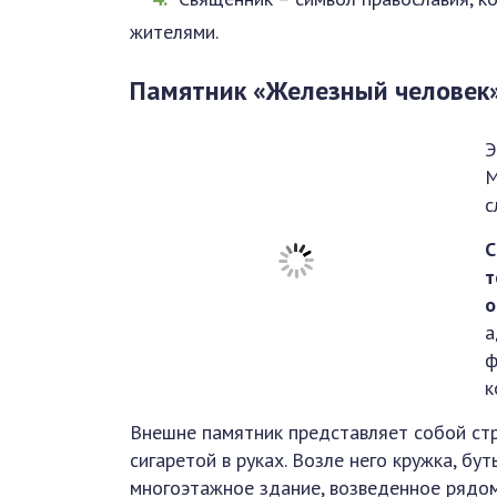
жителями.
Памятник «Железный человек
Э
М
с
С
т
о
а
ф
к
Внешне памятник представляет собой стр
сигаретой в руках. Возле него кружка, бу
многоэтажное здание, возведенное рядом