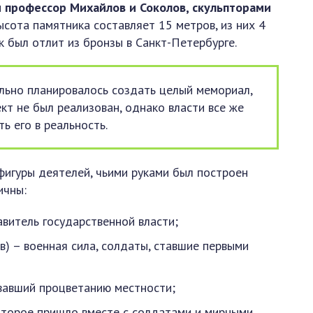
и профессор Михайлов и Соколов, скульпторами
сота памятника составляет 15 метров, из них 4
 был отлит из бронзы в Санкт-Петербурге.
ально планировалось создать целый мемориал,
ект не был реализован, однако власти все же
ь его в реальность.
игуры деятелей, чьими руками был построен
ичны:
витель государственной власти;
) – военная сила, солдаты, ставшие первыми
вавший процветанию местности;
оторое пришло вместе с солдатами и мирными