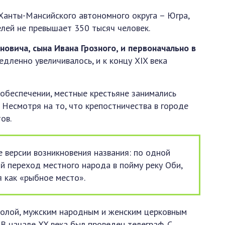
Ханты-Мансийского автономного округа – Югра,
елей не превышает 350 тысяч человек.
овича, сына Ивана Грозного, и первоначально в
дленно увеличивалось, и к концу XIX века
обеспечении, местные крестьяне занимались
 Несмотря на то, что крепостничества в городе
ов.
е версии возникновения названия: по одной
й переход местного народа в пойму реку Оби,
я как «рыбное место».
колой, мужским народным и женским церковным
В начале XX века был проведен телеграф. С