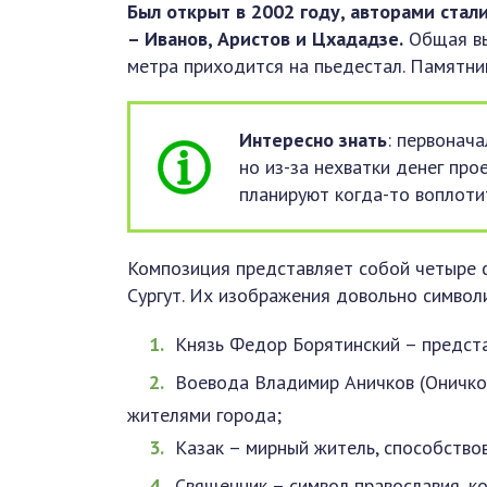
Был открыт в 2002 году, авторами стал
– Иванов, Аристов и Цхададзе.
Общая вы
метра приходится на пьедестал. Памятник
Интересно знать
: первонач
но из-за нехватки денег про
планируют когда-то воплотит
Композиция представляет собой четыре ф
Сургут. Их изображения довольно символ
Князь Федор Борятинский – предста
Воевода Владимир Аничков (Оничков
жителями города;
Казак – мирный житель, способство
Священник – символ православия, к