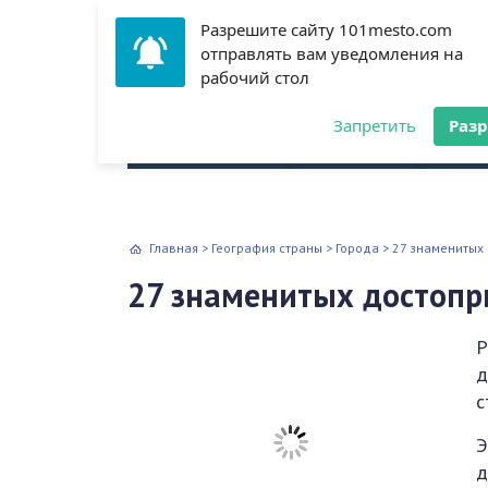
Разрешите сайту 101mesto.com
отправлять вам уведомления на
рабочий стол
Всё о путешествиях
Запретить
Раз
Архитектура
Аэропорт
Куль
Главная
>
География страны
>
Города
>
27 знаменитых
27 знаменитых достопр
Р
д
с
Э
д