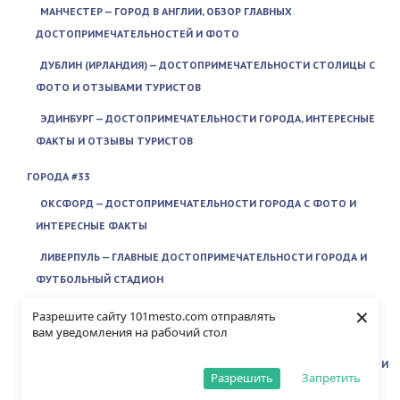
МАНЧЕСТЕР — ГОРОД В АНГЛИИ, ОБЗОР ГЛАВНЫХ
ДОСТОПРИМЕЧАТЕЛЬНОСТЕЙ И ФОТО
ДУБЛИН (ИРЛАНДИЯ) — ДОСТОПРИМЕЧАТЕЛЬНОСТИ СТОЛИЦЫ С
ФОТО И ОТЗЫВАМИ ТУРИСТОВ
ЭДИНБУРГ — ДОСТОПРИМЕЧАТЕЛЬНОСТИ ГОРОДА, ИНТЕРЕСНЫЕ
ФАКТЫ И ОТЗЫВЫ ТУРИСТОВ
ГОРОДА #33
ОКСФОРД — ДОСТОПРИМЕЧАТЕЛЬНОСТИ ГОРОДА С ФОТО И
ИНТЕРЕСНЫЕ ФАКТЫ
ЛИВЕРПУЛЬ — ГЛАВНЫЕ ДОСТОПРИМЕЧАТЕЛЬНОСТИ ГОРОДА И
ФУТБОЛЬНЫЙ СТАДИОН
×
КЕМБРИДЖ — ГЛАВНАЯ ДОСТОПРИМЕЧАТЕЛЬНОСТЬ ГОРОДА
Разрешите сайту 101mesto.com отправлять
вам уведомления на рабочий стол
КЕМБРИДЖСКИЙ УНИВЕРСИТЕТ, ИСТОРИЯ И ИНТЕРЕСНЫЕ ФАКТЫ
ЮРМАЛА (ЛАТВИЯ) ДОСТОПРИМЕЧАТЕЛЬНОСТИ ГОРОДА С ФОТО И
Разрешить
Запретить
ОПИСАНИЕМ