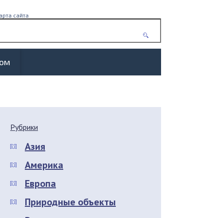
арта сайта
жом
Рубрики
Азия
Америка
Европа
Природные объекты