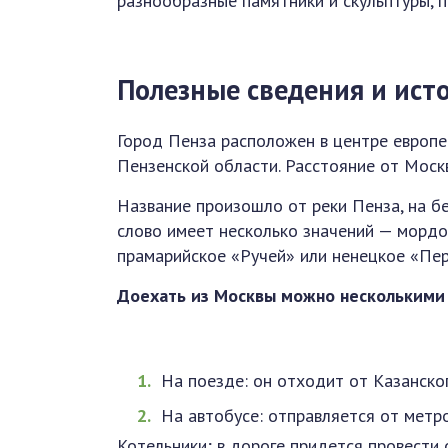
разнообразные памятники и скульптуры, п
Полезные сведения и ист
Город Пенза расположен в центре европе
Пензенской области. Расстояние от Моск
Название произошло от реки Пенза, на б
слово имеет несколько значений — мордов
прамарийское «Ручей» или ненецкое «Пе
Доехать из Москвы можно несколькими
На поезде: он отходит от Казанског
На автобусе: отправляется от метр
Котельники; в дороге придется провести о