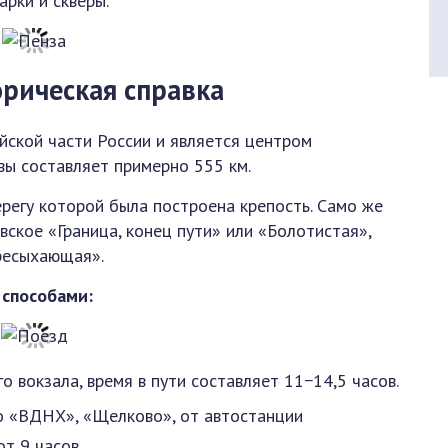
арки и скверы.
орическая справка
йской части России и является центром
вы составляет примерно 555 км.
ерегу которой была построена крепость. Само же
ское «Граница, конец пути» или «Болотистая»,
ресыхающая».
 способами:
о вокзала, время в пути составляет 11−14,5 часов.
о «ВДНХ», «Щелково», от автостанции
т 9 часов.