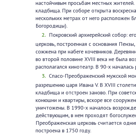
настойчивым просьбам местных жителей.
кладбища. При соборе открыта воскресна
нескольких метрах от него расположен Б
Богородицы).
Покровский архиерейский собор: ег
церковь, построенная с основания Пензы,
сожжена при набеге кочевников. Деревянн
во второй половине XVIII века не была в
располагался кинотеатр. В 90-х началась 
Спасо-Преображенский мужской мона
разрешению царя Ивана V. В XVIII столет
кладбища и отстроен заново. При советс
конюшни и квартиры, вскоре все сооруже
уничтожены. В 1990-х началось возрожде
действующим, в нем проходят богослуже
Преображенская церковь считается одним
построена в 1750 году.