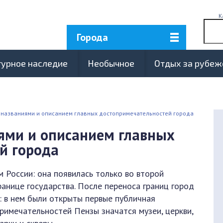
К
Города
турное наследие
Необычное
Отдых за рубе
с названиями и описанием главных достопримечательностей города
иями и описанием главных
й города
 России: она появилась только во второй
границе государства. После переноса границ город
: в нем были открыты первые публичная
римечательностей Пензы значатся музеи, церкви,