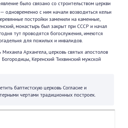
оявление было связано со строительством церкви
 — одновременно с ним начали возводиться кельи
деревянные постройки заменили на каменные,
енский, монастырь был закрыт при СССР и начал
егодня тут проводятся богослужения, имеются
богадельня для пожилых и инвалидов.
 Михаила Архангела, церковь святых апостолов
м Богородицы, Керенский Тихвинский мужской
етить баптистскую церковь Согласие и
ктерными чертами традиционных построек.