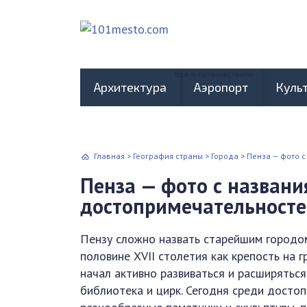
Всё о путешествиях
Архитектура
Аэропорт
Куль
Главная
>
География страны
>
Города
>
Пенза — фото 
Пенза — фото с назван
достопримечательносте
Пензу сложно назвать старейшим городом
половине XVII столетия как крепость на 
начал активно развиваться и расширяться
библиотека и цирк. Сегодня среди достоп