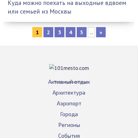
Куда можно поехать на выходные вдвоем
или семьей из Москвы
1
2
3
4
5
...
»
Активный отдых
Всё о путешествиях
Архитектура
Аэропорт
Города
Регионы
События