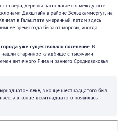
ого озера, деревня располагается между юго-
склонами Дахштайн в районе Зельцкаммергут, на
 Климат в Гальштате умеренный, летом здесь
 зимнее время года бывают морозы, иногда
о города уже существовало поселение
. В
и нашли старинное кладбище с тысячами
емен античного Рима и раннего Средневековья
тырнадцатом веке, в конце шестнадцатого был
зее, а в конце девятнадцатого появилась