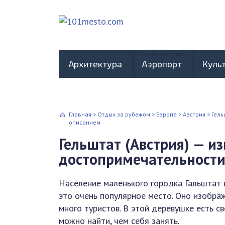
Всё о путешествиях
Архитектура
Аэропорт
Куль
Главная
>
Отдых за рубежом
>
Европа
>
Австрия
>
Гель
описанием
Гельштат (Австрия) — и
достопримечательности
Население маленького городка Гальштат 
это очень популярное место. Оно изображ
много туристов. В этой деревушке есть с
можно найти, чем себя занять.