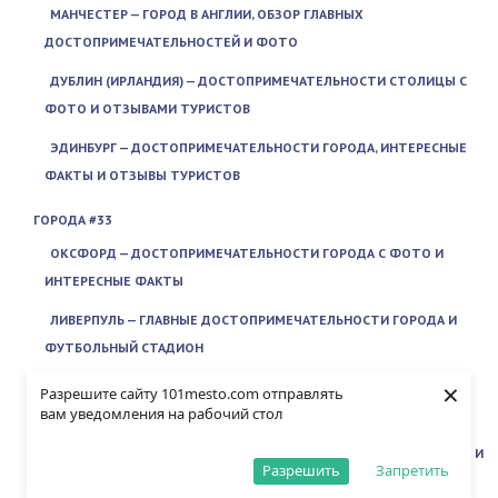
МАНЧЕСТЕР — ГОРОД В АНГЛИИ, ОБЗОР ГЛАВНЫХ
ДОСТОПРИМЕЧАТЕЛЬНОСТЕЙ И ФОТО
ДУБЛИН (ИРЛАНДИЯ) — ДОСТОПРИМЕЧАТЕЛЬНОСТИ СТОЛИЦЫ С
ФОТО И ОТЗЫВАМИ ТУРИСТОВ
ЭДИНБУРГ — ДОСТОПРИМЕЧАТЕЛЬНОСТИ ГОРОДА, ИНТЕРЕСНЫЕ
ФАКТЫ И ОТЗЫВЫ ТУРИСТОВ
ГОРОДА #33
ОКСФОРД — ДОСТОПРИМЕЧАТЕЛЬНОСТИ ГОРОДА С ФОТО И
ИНТЕРЕСНЫЕ ФАКТЫ
ЛИВЕРПУЛЬ — ГЛАВНЫЕ ДОСТОПРИМЕЧАТЕЛЬНОСТИ ГОРОДА И
ФУТБОЛЬНЫЙ СТАДИОН
×
КЕМБРИДЖ — ГЛАВНАЯ ДОСТОПРИМЕЧАТЕЛЬНОСТЬ ГОРОДА
Разрешите сайту 101mesto.com отправлять
вам уведомления на рабочий стол
КЕМБРИДЖСКИЙ УНИВЕРСИТЕТ, ИСТОРИЯ И ИНТЕРЕСНЫЕ ФАКТЫ
ЮРМАЛА (ЛАТВИЯ) ДОСТОПРИМЕЧАТЕЛЬНОСТИ ГОРОДА С ФОТО И
Разрешить
Запретить
ОПИСАНИЕМ