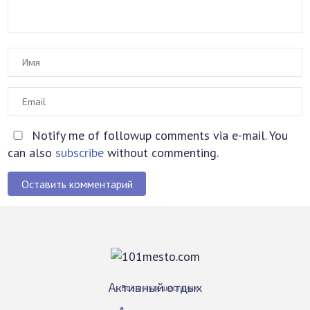
Notify me of followup comments via e-mail. You
can also
subscribe
without commenting.
Оставить комментарий
Активный отдых
Всё о путешествиях