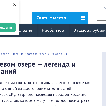
×
К
Святые места
решить
турное наследие
Необычное
Отдых за рубе
 озере — легенда и загадка исполнения желаний
евом озере — легенда и
ланий
древняя святыня, относящаяся ещё ко временам
тало одной из достопримечательностей
исок «Культурного наследия народов России».
туристов, которые могут не только посмотреть