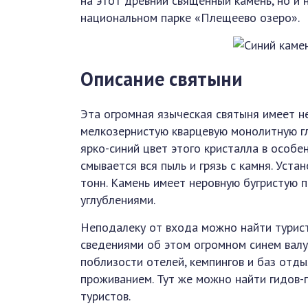
на этот древний священный камень, но и
национальном парке «Плещеево озеро».
Описание святыни
Эта огромная языческая святыня имеет н
мелкозернистую кварцевую монолитную гл
ярко-синий цвет этого кристалла в особе
смывается вся пыль и грязь с камня. Уста
тонн. Камень имеет неровную бугристую 
углублениями.
Неподалеку от входа можно найти турис
сведениями об этом огромном синем валу
поблизости отелей, кемпингов и баз отды
проживанием. Тут же можно найти гидов-
туристов.