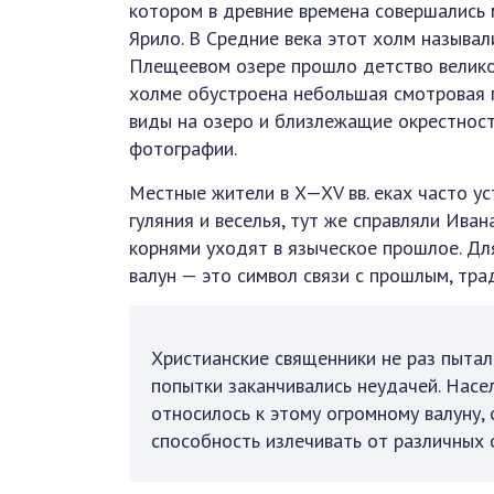
котором в древние времена совершались 
Ярило. В Средние века этот холм называл
Плещеевом озере прошло детство великог
холме обустроена небольшая смотровая 
виды на озеро и близлежащие окрестнос
фотографии.
Местные жители в X—XV вв. еках часто ус
гуляния и веселья, тут же справляли Ива
корнями уходят в языческое прошлое. Д
валун — это символ связи с прошлым, тр
Христианские священники не раз пытали
попытки заканчивались неудачей. Насе
относилось к этому огромному валуну,
способность излечивать от различных 