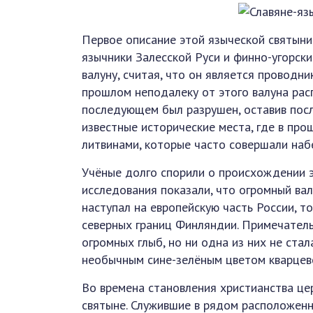
Первое описание этой языческой святын
язычники Залесской Руси и финно-угорск
валуну, считая, что он является проводни
прошлом неподалеку от этого валуна рас
последующем был разрушен, оставив посл
известные исторические места, где в пр
литвинами, которые часто совершали набе
Учёные долго спорили о происхождении 
исследования показали, что огромный ва
наступал на европейскую часть России, т
северных границ Финляндии. Примечательн
огромных глыб, но ни одна из них не ста
необычным сине-зелёным цветом кварцево
Во времена становления христианства це
святыне. Служившие в рядом расположенн