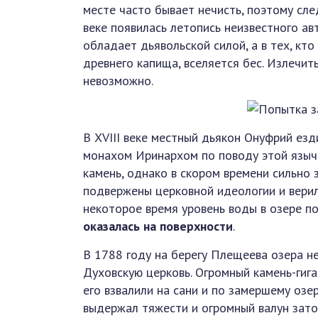
месте часто бывает нечисть, поэтому сле
веке появилась летопись неизвестного ав
обладает дьявольской силой, а в тех, кт
древнего капища, вселяется бес. Излечи
невозможно.
В XVIII веке местный дьякон Онуфрий езд
монахом Иринархом по поводу этой языч
камень, однако в скором времени сильно 
подвержены церковной идеологии и верили
некоторое время уровень воды в озере п
оказалась на поверхности
.
В 1788 году на берегу Плещеева озера н
Духовскую церковь. Огромный камень-гиг
его взвалили на сани и по замершему озер
выдержал тяжести и огромный валун затон