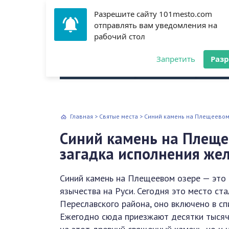
Разрешите сайту 101mesto.com
отправлять вам уведомления на
рабочий стол
Всё о путешествиях
Запретить
Раз
Архитектура
Аэропорт
Куль
Главная
>
Святые места
>
Синий камень на Плещеевом
Синий камень на Плеще
загадка исполнения же
Синий камень на Плещеевом озере — это 
язычества на Руси. Сегодня это место с
Переславского района, оно включено в сп
Ежегодно сюда приезжают десятки тысяч 