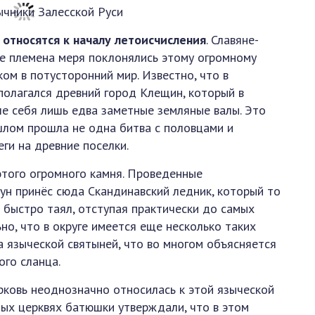
и
относятся к началу летоисчисления
. Славяне-
ие племена меря поклонялись этому огромному
ком в потусторонний мир. Известно, что в
полагался древний город Клещин, который в
е себя лишь едва заметные земляные валы. Это
ошлом прошла не одна битва с половцами и
ги на древние поселки.
этого огромного камня. Проведенные
лун принёс сюда Скандинавский ледник, который то
о быстро таял, отступая практически до самых
о, что в округе имеется еще несколько таких
ла языческой святыней, что во многом объясняется
го сланца.
рковь неоднозначно относилась к этой языческой
ых церквях батюшки утверждали, что в этом