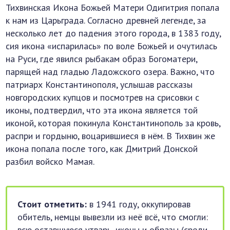
Тихвинская Икона Божьей Матери Одигитрия попала
к нам из Царьграда. Согласно древней легенде, за
несколько лет до падения этого города, в 1383 году,
сия икона «испарилась» по воле Божьей и очутилась
на Руси, где явился рыбакам образ Богоматери,
парящей над гладью Ладожского озера. Важно, что
патриарх Константинополя, услышав рассказы
новгородских купцов и посмотрев на срисовки с
иконы, подтвердил, что эта икона является той
иконой, которая покинула Константинополь за кровь,
распри и гордыню, воцарившиеся в нём. В Тихвин же
икона попала после того, как Дмитрий Донской
разбил войско Мамая.
Стоит отметить:
в 1941 году, оккупировав
обитель, немцы вывезли из неё всё, что смогли:
всю оставшуюся утварь, иконы и образы (среди