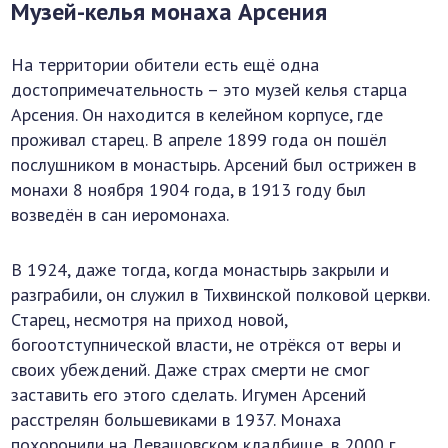
Музей-келья монаха Арсения
На территории обители есть ещё одна
достопримечательность – это музей келья старца
Арсения. Он находится в келейном корпусе, где
проживал старец. В апреле 1899 года он пошёл
послушником в монастырь. Арсений был острижен в
монахи 8 ноября 1904 года, в 1913 году был
возведён в сан иеромонаха.
В 1924, даже тогда, когда монастырь закрыли и
разграбили, он служил в Тихвинской полковой церкви.
Старец, несмотря на приход новой,
богоотступнической власти, не отрёкся от веры и
своих убеждений. Даже страх смерти не смог
заставить его этого сделать. Игумен Арсений
расстрелян большевиками в 1937. Монаха
похоронили на Левашовском кладбище, в 2000 г.