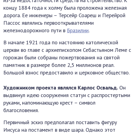
из-за недостаточности средств на строительство. К
концу 1884 года к холму была проложена железная
дорога. Ее инженеры – Терсейр Соареш и Перейрой
Пассос являлись первооткрывателями
железнодорожного пути в
Бразилии
.
В начале 1921 года по настоянию католической
церкви во главе с архиепископом Себастьяном Леме с
горожан были собраны пожертвования на святой
памятник в размере более 2,5 миллионов реал.
Большой взнос предоставило и церковное общество.
Художником проекта являлся Карлос Освальд.
Он
выдвинул идею сооружения статуи с распростертыми
руками, напоминающую крест – символ
благословения.
Первичный эскиз предполагал поставить фигуру
Иисуса на постамент в виде шара. Однако этот