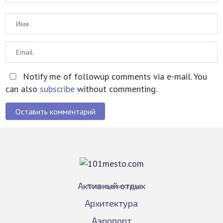
Notify me of followup comments via e-mail. You
can also
subscribe
without commenting.
Оставить комментарий
Активный отдых
Всё о путешествиях
Архитектура
Аэропорт