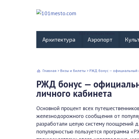
Всё о путешествиях
Архитектура
Аэропорт
Куль
Главная
>
Визы и билеты
>
РЖД бонус — официальный с
РЖД бонус — официальн
личного кабинета
Основной процент всех путешественников
железнодорожного сообщения от популяр
разработали целую систему поощрений д
популярностью пользуется программа «Р