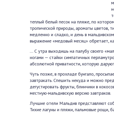
м
н
т
теплый белый песок на пляже, по которо
тропической природы, ароматы цветов, тиш
медленно и сладко, и день в мальдивском
выражение «медовый месяц» обретает, ка
… С утра выходишь на палубу своего «мал
ногами — стайки симпатичных перламутро
абсолютной приватности, которую дарую
Чуть позже, в прохладе бунгало, просыпа
завтракать. Спешить некуда и можно пре
дегустировать фрукты, блинчики в кокосо
местную-мальдивскую версию завтраков.
Лучшие отели Мальдив представляют соб
Тихие лагуны и пляжи, пальмовые рощи, ба