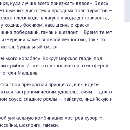
ире, куда лучше всего приезжать вдвоем. Здесь
ет шумных дискотек и праздных толп туристов —
олько плеск воды в лагуне и вода до горизонта,
му ходишь босиком, насыщенные краски
ина побережий, гамак и шезлонг. . . Время течет
 измерении кажется целой вечностью, так что
жется, буквальный смысл.
енького корабля». Вокруг морская гладь, под
вых рыбок. И все это дополняется атмосферой
т отели Мальдив.
ется твоя прекрасная принцесса, и вы идете
даться гастрономическим удовольствиям — долго
вом соусе, сладкие роллы — тайскую, индийскую и
ой уникальную комбинацию «остров-курорт».
ссейны, шезлонги, гамаки.