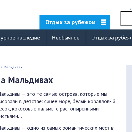
К
Отдых за рубежом
турное наследие
Необычное
Отдых за рубе
на Мальдивах
на Мальдивах
альдивы — это те самые острова, которые мы
исовали в детстве: синее море, белый коралловый
есок, кокосовые пальмы с растопыренными
истьями…
альдивы — одно из самых романтических мест в