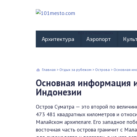
Всё о путешествиях
Архитектура
Аэропорт
Куль
Главная
>
Отдых за рубежом
>
Острова
>
Основная инф
Основная информация и
Индонезии
Остров Суматра — это второй по величин
473 481 квадратных километров и относи
Малайском архипелаге. Его западное поб
восточная часть острова граничит с Мал