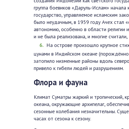
создания Индонезии как светского госуда
группа боевиков «Даруль-Ислам» начала
государство, управляемое исламским зак
было неудачным, в 1959 году Ачех стал 
автономию, особенно в области религии и
и не была реализована, и многие считали
На острове произошло крупное стих
цунами в Индийском океане (порождённо
затопило низменные районы вдоль север
привело к гибели людей и разрушениям.
Флора и фауна
Климат Суматры жаркий и тропический, кр
океана, окружающие архипелаг, обеспечи
сезонные колебания незначительны. Суще
часах от сезона к сезону.