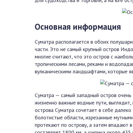
для судоходства и торговли, а на юге ос
Основная информация
Суматра располагается в обоих полушари
части. Это не самый крупный остров Инд
многие считают, что это остров с наибо
тропическими лесами, реками и водопада
вулканическими ландшафтами, которые я
Суматра — самый западный остров очень
жизненно важные водные пути, выглядит,
острова Суматра сочетает в себе далеко
болотистые области, изрезанные мутным
протекают по острову, а затем впадают 
составляет 1800 км, а ширина около 435 