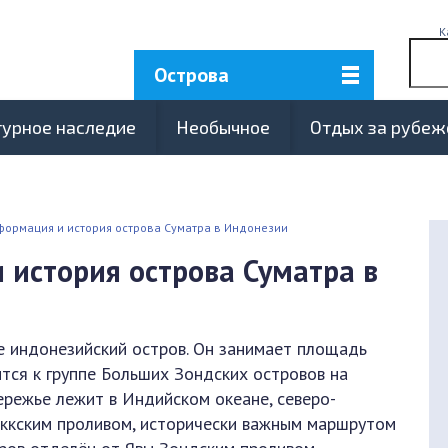
К
Острова
турное наследие
Необычное
Отдых за рубе
ормация и история острова Суматра в Индонезии
 история острова Суматра в
е индонезийский остров. Он занимает площадь
тся к группе Больших Зондских островов на
ережье лежит в Индийском океане, северо-
аккским проливом, исторически важным маршрутом