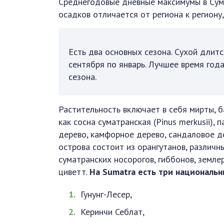
Среднегодовые дневные максимумы в Су
осадков отличается от региона к региону
Есть два основных сезона. Сухой длитс
сентября по январь. Лучшее время год
сезона.
Растительность включает в себя мирты, б
как сосна суматранская (Pinus merkusii), 
дерево, камфорное дерево, сандаловое д
острова состоит из орангутанов, различны
суматранских носорогов, гиббонов, земле
циветт.
На Sumatra есть три национальн
Гунунг-Лесер,
Керинчи Себлат,