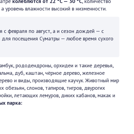
матре
колеблются от 22 °C — 30 °C
, количество
, а уровень влажности высокий в низменности.
я с февраля по август, а и сезон дождей — с
а для посещения Суматры — любое время сухого
амбук, рододендроны, орхидеи и такие деревья,
пальма, дуб, каштан, чёрное дерево, железное
ерево и виды, производящие каучук. Животный мир
х обезьян, слонов, тапиров, тигров, двурогих
ройки, летающих лемуров, диких кабанов, макак и
ых парка: