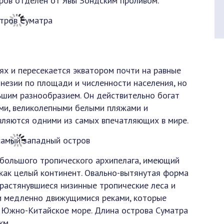
тров отделён от Явы Зондским проливом.
ях и пересекается экватором почти на равные
онезии по площади и численности населения, но
льшим разнообразием. Он действительно богат
ми, великолепными белыми пляжами и
вляются одними из самых впечатляющих в мире.
 большого тропического архипелага, имеющий
 как целый континент. Овально-вытянутая форма
 растянувшиеся низинные тропические леса и
и медленно движущимися реками, которые
в Южно-Китайское море. Длина острова Суматра
км.