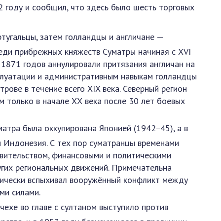
 году и сообщил, что здесь было шесть торговых
тугальцы, затем голландцы и англичане —
реди прибрежных княжеств Суматры начиная с XVI
 1871 годов аннулировали притязания англичан на
плуатации и административным навыкам голландцы
рове в течение всего XIX века. Северный регион
м только в начале ХХ века после 30 лет боевых
атра была оккупирована Японией (1942−45), а в
и Индонезия. С тех пор суматранцы временами
вительством, финансовыми и политическими
угих региональных движений. Примечательна
одически вспыхивал вооружённый конфликт между
ми силами.
чехе во главе с султаном выступило против