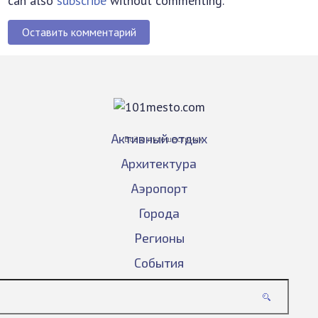
can also
subscribe
without commenting.
Оставить комментарий
Активный отдых
Всё о путешествиях
Архитектура
Аэропорт
Города
Регионы
События