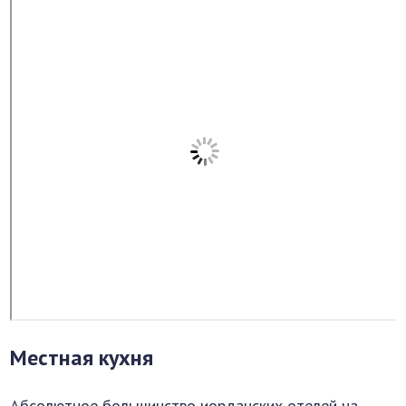
Местная кухня
Абсолютное большинство иорданских отелей на