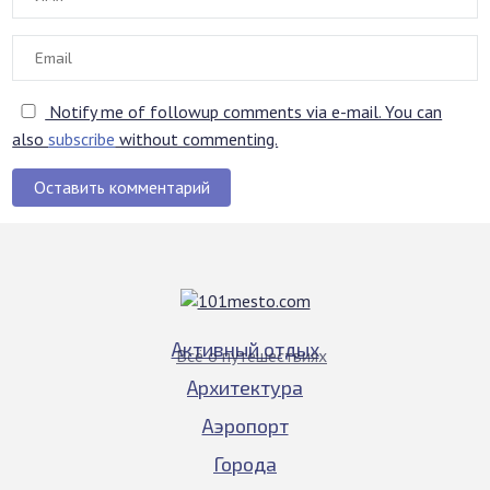
Notify me of followup comments via e-mail. You can
also
subscribe
without commenting.
Оставить комментарий
Активный отдых
Всё о путешествиях
Архитектура
Аэропорт
Города