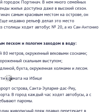
й городок Портинач. В нем много семейных
енды жилья доступна даже в высокий сезон.
инач самым красивым местом на острове, он
 Еще недавно рельеф делал это место
из столицы ходит автобус № 20, а из Сан-Антонио
ым песком и пологим заходом в воду:
ой 80 метров, окруженный вековыми соснами;
отгороженный скальным выступом;
 длиной, бухта, окруженная холмами и лесом.
рорт острова, Санта-Эулария-дас-Риу,
орта. В город каждый час ходят автобусы, а с
ребывают паромы.
 один живописный пляж плавно перетекает в