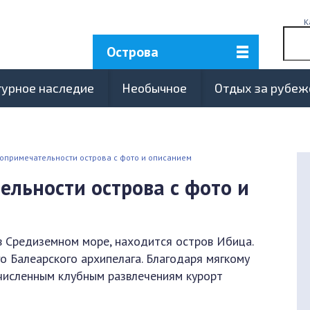
К
Острова
турное наследие
Необычное
Отдых за рубе
опримечательности острова с фото и описанием
льности острова с фото и
в Средиземном море, находится остров Ибица.
о Балеарского архипелага. Благодаря мягкому
численным клубным развлечениям курорт