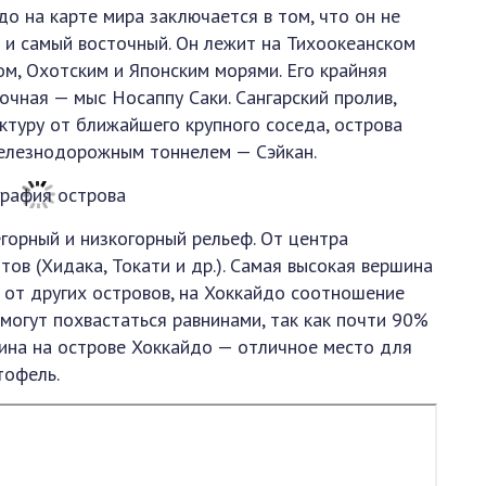
о на карте мира заключается в том, что он не
о и самый восточный. Он лежит на Тихоокеанском
ом, Охотским и Японским морями. Его крайняя
точная — мыс Носаппу Саки. Сангарский пролив,
ктуру от ближайшего крупного соседа, острова
железнодорожным тоннелем — Сэйкан.
орный и низкогорный рельеф. От центра
ов (Хидака, Токати и др.). Самая высокая вершина
е от других островов, на Хоккайдо соотношение
 могут похвастаться равнинами, так как почти 90%
ина на острове Хоккайдо — отличное место для
тофель.