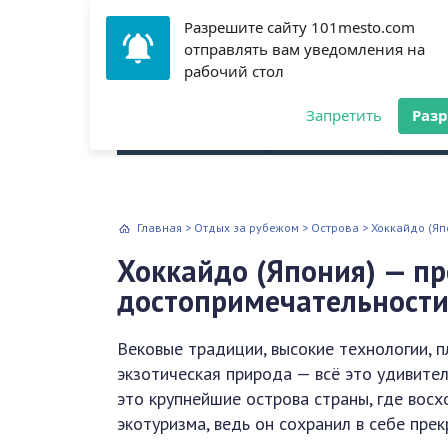
Разрешите сайту 101mesto.com
отправлять вам уведомления на
рабочий стол
Всё о путешествиях
Запретить
Раз
Архитектура
Аэропорт
Куль
Главная
>
Отдых за рубежом
>
Острова
>
Хоккайдо (Яп
Хоккайдо (Япония) — пр
достопримечательности
Вековые традиции, высокие технологии, п
экзотическая природа — всё это удивител
это крупнейшие острова страны, где вос
экотуризма, ведь он сохранил в себе пре