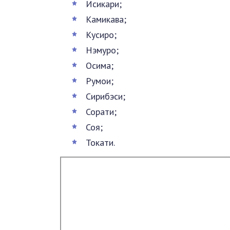
Исикари;
Камикава;
Кусиро;
Нэмуро;
Осима;
Румои;
Сирибэси;
Сорати;
Соя;
Токати.