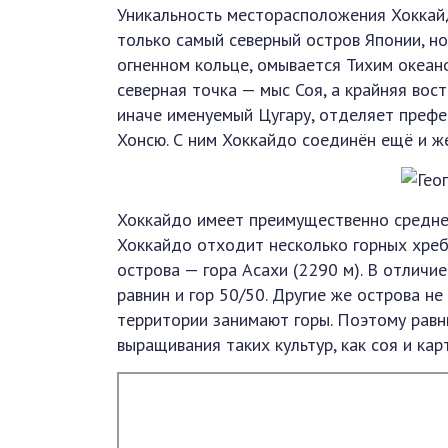
Уникальность месторасположения Хоккайд
только самый северный остров Японии, н
огненном кольце, омывается Тихим океан
северная точка — мыс Соя, а крайняя вос
иначе именуемый Цугару, отделяет префе
Хонсю. С ним Хоккайдо соединён ещё и 
Хоккайдо имеет преимущественно среднег
Хоккайдо отходит несколько горных хребт
острова — гора Асахи (2290 м). В отличи
равнин и гор 50/50. Другие же острова не
территории занимают горы. Поэтому равн
выращивания таких культур, как соя и кар