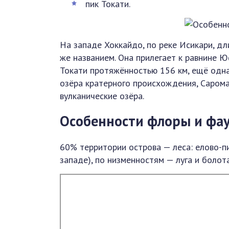
пик Токати.
На западе Хоккайдо, по реке Исикари, дл
же названием. Она прилегает к равнине Ю
Токати протяжённостью 156 км, ещё одна
озёра кратерного происхождения, Сарома
вулканические озёра.
Особенности флоры и фа
60% территории острова — леса: елово-пи
западе), по низменностям — луга и болота