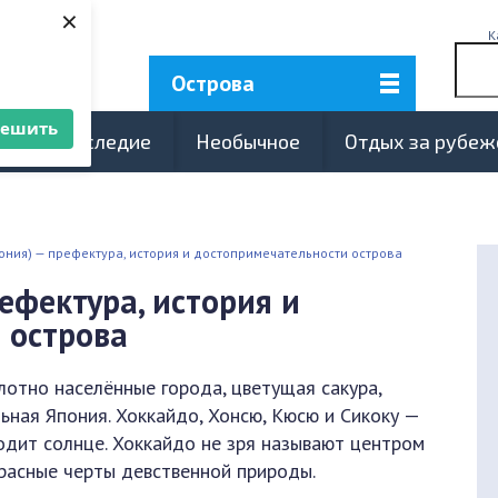
×
К
Острова
решить
турное наследие
Необычное
Отдых за рубе
ония) — префектура, история и достопримечательности острова
ефектура, история и
 острова
лотно населённые города, цветущая сакура,
ьная Япония. Хоккайдо, Хонсю, Кюсю и Сикоку —
ходит солнце. Хоккайдо не зря называют центром
красные черты девственной природы.