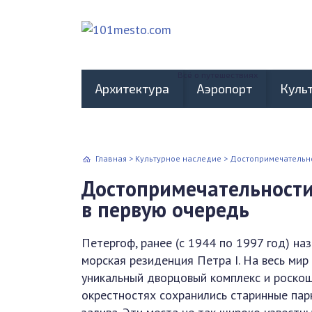
Всё о путешествиях
Архитектура
Аэропорт
Куль
Главная
>
Культурное наследие
>
Достопримечательно
Достопримечательности
в первую очередь
Петергоф, ранее (с 1944 по 1997 год) на
морская резиденция Петра I. На весь ми
уникальный дворцовый комплекс и роскошн
окрестностях сохранились старинные парк