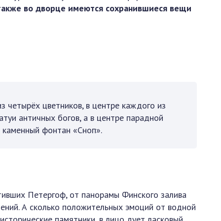
также во дворце имеются сохранившиеся вещи
з четырёх цветников, в центре каждого из
туи античных богов, а в центре парадной
 каменный фонтан «Сноп».
тивших Петергоф, от панорамы Финского залива
лений. А сколько положительных эмоций от водной
исторические памятники, в лицо дует ласковый