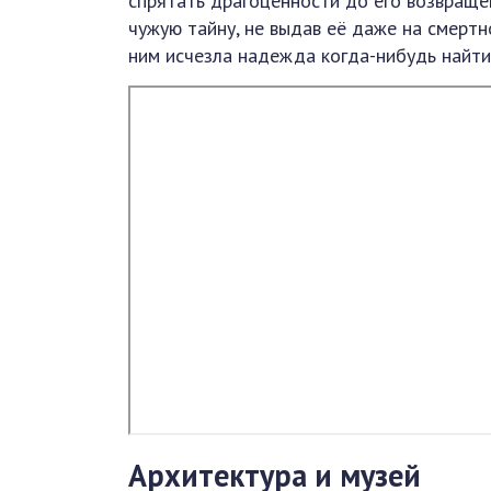
спрятать драгоценности до его возвращен
чужую тайну, не выдав её даже на смертн
ним исчезла надежда когда-нибудь найти
Архитектура и музей