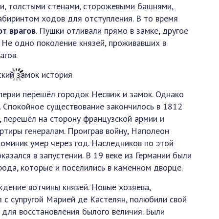
ми, толстыми стенами, сторожевыми башнями,
биринтом ходов для отступления. В то время
т врагов
. Пушки отливали прямо в замке, другое
. Не одно поколение князей, проживавших в
агов.
мперии перешёл городок Несвиж и замок. Однако
. Спокойное существование закончилось в 1812
, перешёл на сторону французской армии и
ртиры генералам. Проиграв войну, Наполеон
оминик умер через год. Наследников по этой
оказался в запустении. В 19 веке из Германии были
рода, которые и поселились в каменном дворце.
ждение вотчины князей. Новые хозяева,
л с супругой Марией де Кастелян, полюбили свой
 для восстановления былого величия. Были