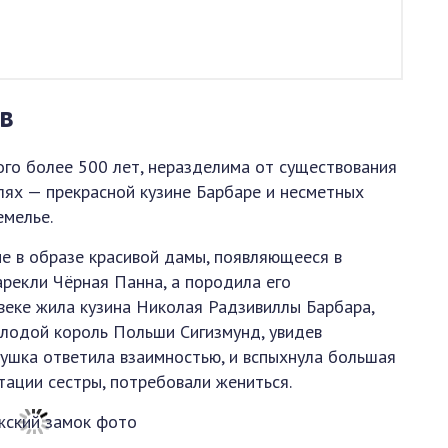
в
ого более 500 лет, неразделима от существования
лях — прекрасной кузине Барбаре и несметных
емелье.
е в образе красивой дамы, появляющееся в
арекли Чёрная Панна, а породила его
 веке жила кузина Николая Радзивиллы Барбара,
лодой король Польши Сигизмунд, увидев
вушка ответила взаимностью, и вспыхнула большая
утации сестры, потребовали жениться.