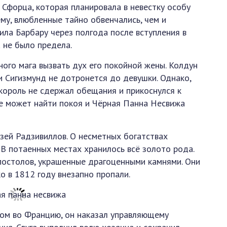
 Сфорца, которая планировала в невестку особу
му, влюбленные тайно обвенчались, чем и
ила Барбару через полгода после вступления в
 не было предела.
ого мага вызвать дух его покойной жены. Колдун
и Сигизмунд не дотронется до девушки. Однако,
 король не сдержал обещания и прикоснулся к
е может найти покоя и Чёрная Панна Несвижа
зей Радзивиллов. О несметных богатствах
В потаенных местах хранилось всё золото рода.
постолов, украшенные драгоценными камнями. Они
о в 1812 году внезапно пропали.
ном во Францию, он наказал управляющему