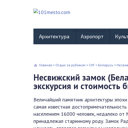
Всё о путешествиях
Архитектура
Аэропорт
Куль
Главная
>
Отдых за рубежом
>
СНГ
>
Беларусь
>
Несвиж
Несвижский замок (Белар
экскурсия и стоимость 
Величайший памятник архитектуры эпохи 
самая известная достопримечательность 
населением 16000 человек, недалеко от М
принадлежал старинному роду. Замок Рад