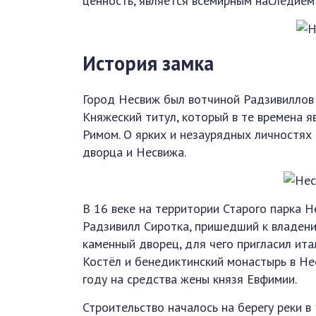
ценность, является всемирным наследие
История замка
Город Несвиж был вотчиной Радзивиллов 
Княжеский титул, который в те времена я
Римом. О ярких и незаурядных личностях
дворца и Несвижа.
В 16 веке на территории Старого парка 
Радзивилл Сиротка, пришедший к владению
каменный дворец, для чего пригласил ит
Костёл и бенедиктинский монастырь в Не
году на средства жены князя Евфимии.
Строительство началось на берегу реки в 