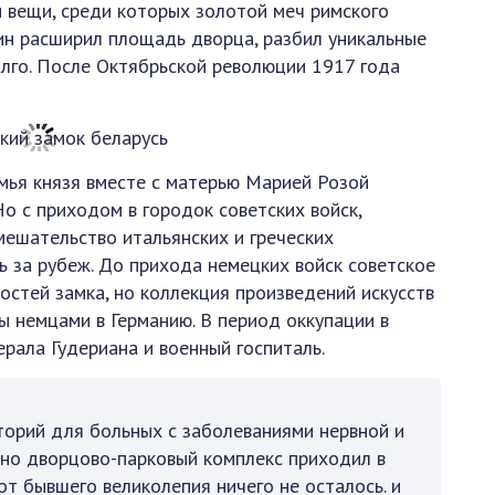
 вещи, среди которых золотой меч римского
ин расширил площадь дворца, разбил уникальные
олго. После Октябрьской революции 1917 года
емья князя вместе с матерью Марией Розой
о с приходом в городок советских войск,
мешательство итальянских и греческих
ь за рубеж. До прихода немецких войск советское
остей замка, но коллекция произведений искусств
ы немцами в Германию. В период оккупации в
рала Гудериана и военный госпиталь.
торий для больных с заболеваниями нервной и
нно дворцово-парковый комплекс приходил в
от бывшего великолепия ничего не осталось. и