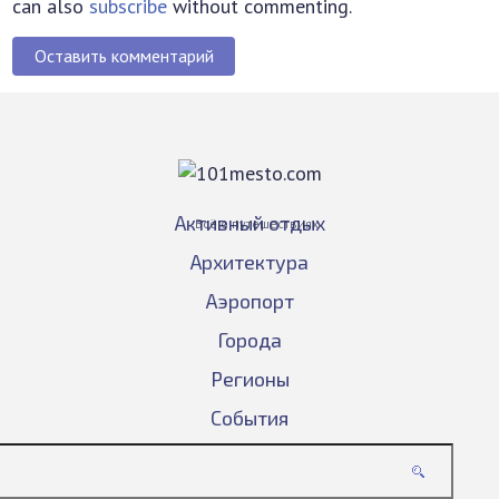
can also
subscribe
without commenting.
Оставить комментарий
Активный отдых
Всё о путешествиях
Архитектура
Аэропорт
Города
Регионы
События