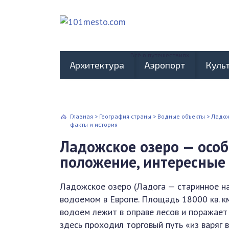
Всё о путешествиях
Архитектура
Аэропорт
Куль
Главная
>
География страны
>
Водные объекты
>
Ладож
факты и история
Ладожское озеро — особ
положение, интересные
Ладожское озеро (Ладога — старинное н
водоемом в Европе. Площадь 18000 кв. км
водоем лежит в оправе лесов и поражает
здесь проходил торговый путь «из варяг 