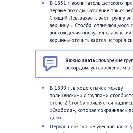
В 1851 г. воспитатель детского п
первые походы. Освоение таких неб
Спящий Лев, захватывает группу эн
вершину 1 Столба, отличающуюся 
восхождения послужил славянский 
вершины отсчитывается история ск
Важно знать:
покорение гру
рекордом, установленным в 
В 1899 г., в ходе стычек между
полицейскими с группами столбисто
стене 2 Столба появляется надпис
«Свобода», которая сохранилась д
дней;
Первая попытка, не увенчавшаяся у