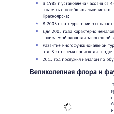
В 1988 г. установлена часовня св.
в память о погибших альпинистах
Красноярска;
В 2003 г. на территории открывает
Для 2005 года характерно немало
занимаемой площади заповедной з
Развитие многофункциональной ту
год. В это время происходит подн
2015 год послужил началом по обу
Великолепная флора и фа
П
к
п
б
н