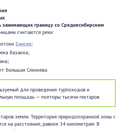
кие
ых
дь занимающих границу со Среднесибирским
ицами считаются реки:
 потоки
Енисея
;
ека Базаиха;
ана;
т Большая Слизнева.
льзуемый для проведения турпоходов и
ельную площадь — полторы тысячи гектаров.
таров земли. Территория природоохранной зоны с
ся на расстояние, равное 34 километрам. В