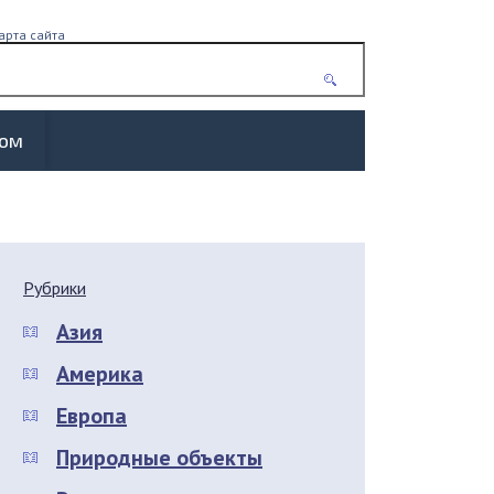
арта сайта
жом
Рубрики
Азия
Америка
Европа
Природные объекты