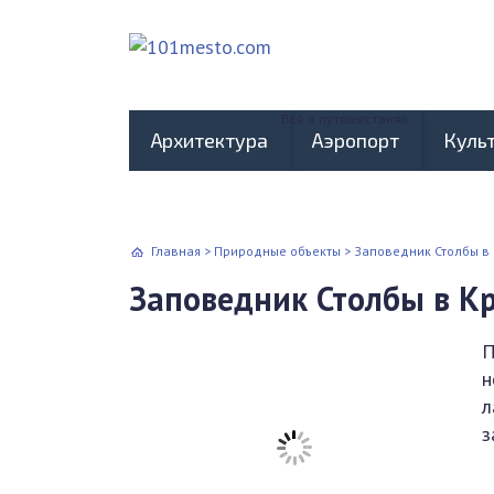
Всё о путешествиях
Архитектура
Аэропорт
Куль
Главная
>
Природные объекты
>
Заповедник Столбы в
Заповедник Столбы в К
П
н
л
з