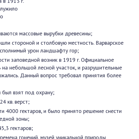
 в 1913 г.
служило
го
чиваются массовые вырубки древесины;
шли стороной и столбовую местность. Варварское
сполнимый урон ландшафту гор;
ости заповедной возник в 1919 г. Официальное
 на небольшой лесной участок, и разрушительные
жались. Данный вопрос требовал принятия более
ы был взят под охрану;
4 кв. верст;
ти 4000 гектаров, и было принято решение снести
ведной зоны;
5,3 гектаров;
времена гонений, музей уникальной природы