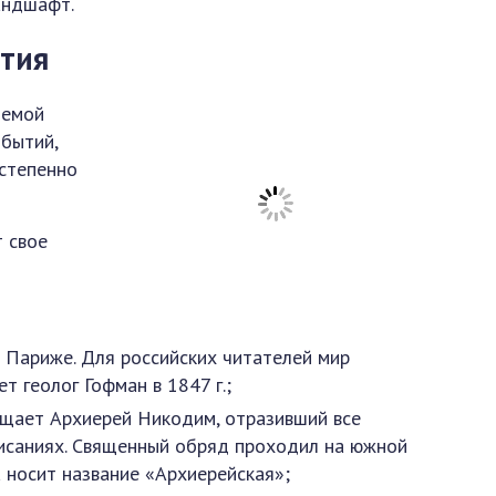
андшафт.
ития
яемой
бытий,
остепенно
т свое
в Париже. Для российских читателей мир
т геолог Гофман в 1847 г.;
вящает Архиерей Никодим, отразивший все
писаниях. Священный обряд проходил на южной
 носит название «Архиерейская»;