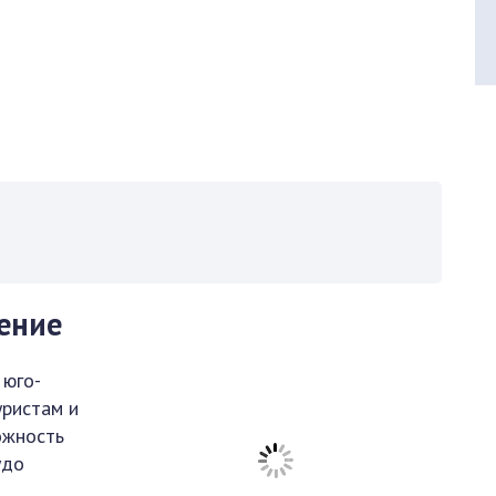
ение
 юго-
уристам и
ожность
удо