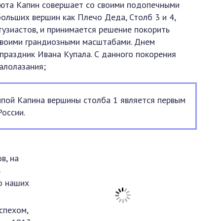
риюта Капин совершает со своими подопечными
ольших вершин как Плечо Деда, Столб 3 и 4,
тузиастов, и принимается решение покорить
своими грандиозными масштабами. Днем
праздник Ивана Купала. С данного покорения
алолазания;
ппой Капина вершины столба 1 является первым
России.
в, на
ь
о наших
спехом,