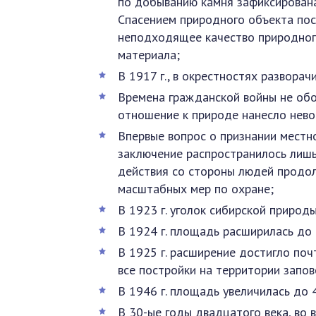
по добыванию камня зафиксирована
Спасением природного объекта по
неподходящее качество природно
материала;
В 1917 г., в окрестностях развора
Времена гражданской войны не обо
отношение к природе нанесло нево
Впервые вопрос о признании местн
заключение распространилось лишь
действия со стороны людей продол
масштабных мер по охране;
В 1923 г. уголок сибирской природ
В 1924 г. площадь расширилась до 2
В 1925 г. расширение достигло поч
все постройки на территории запо
В 1946 г. площадь увеличилась до 4
В 30-ые годы двадцатого века, во 