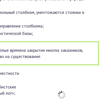
 вольный столбизм, уничтожаются стоянки и
аправления столбизма;
истической базы;
желые времена закрытия многих заказников,
во на существование.
 местности
бистские
ый лог»;