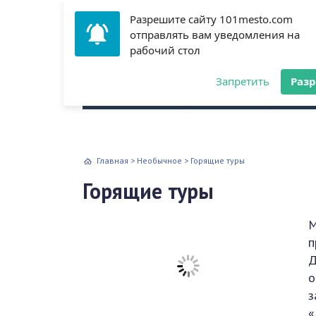
Разрешите сайту 101mesto.com
отправлять вам уведомления на
рабочий стол
Всё о путешествиях
Запретить
Раз
Архитектура
Аэропорт
Куль
Главная
>
Необычное
>
Горящие туры
Горящие туры
М
п
Д
о
з
«