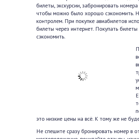
билеты, экскурсии, забронировать номера 
чтобы можно было хорошо сэкономить. Н
контролем. При покупке авиабилетов испо
билеты через интернет. Покупать билеты
сэкономить.
П
в
в
т
у
м
Е
т
п
это низкие цены на всё. К тому же не буд
Не спешите сразу бронировать номер в о
местоположение, почитайте отзывы, изуч