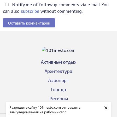
Notify me of followup comments via e-mail. You
can also
subscribe
without commenting.
Оставить комментарий
Активный отдых
Всё о путешествиях
Архитектура
Аэропорт
Города
Регионы
×
События
Разрешите сайту 101mesto.com отправлять
вам уведомления на рабочий стол